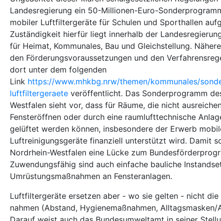
Landesregierung ein 50-Millionen-Euro-Sonderprogra
mobiler Luftfiltergeräte für Schulen und Sporthallen auf
Zuständigkeit hierfür liegt innerhalb der Landesregieru
für Heimat, Kommunales, Bau und Gleichstellung. Nähere
den Förderungsvoraussetzungen und den Verfahrensreg
dort unter dem folgenden
Link
https://www.mhkbg.nrw/themen/kommunales/sond
luftfiltergeraete
veröffentlicht. Das Sonderprogramm de
Westfalen sieht vor, dass für Räume, die nicht ausreiche
Fensteröffnen oder durch eine raumlufttechnische Anlag
gelüftet werden können, insbesondere der Erwerb mobil
Luftreinigungsgeräte finanziell unterstützt wird. Damit 
Nordrhein-Westfalen eine Lücke zum Bundesförderprog
Zuwendungsfähig sind auch einfache bauliche Instandse
Umrüstungsmaßnahmen an Fensteranlagen.
Luftfiltergeräte ersetzen aber - wo sie gelten - nicht d
nahmen (Abstand, Hygienemaßnahmen, Alltagsmasken/At
Darauf weist auch das Bundesumweltamt in seiner Stel