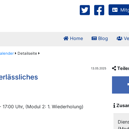
Mitg
Home
Blog
Ve
alender
Detailseite
Teile
13.05.2025
erlässliches
Zusa
 17:00 Uhr, (Modul 2: 1. Wiederholung)
Diens
(Mod